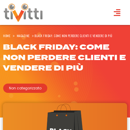
Home
>
Magazine
>
Black Friday: come non perdere clienti e vendere di più
BLACK FRIDAY: COME
NON PERDERE CLIENTI E
VENDERE DI PIÙ
Non categorizzato