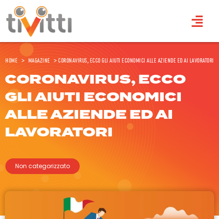
Home
>
Magazine
>
Coronavirus, ecco gli aiuti economici alle aziende ed ai lavoratori
CORONAVIRUS, ECCO
GLI AIUTI ECONOMICI
ALLE AZIENDE ED AI
LAVORATORI
Non categorizzato