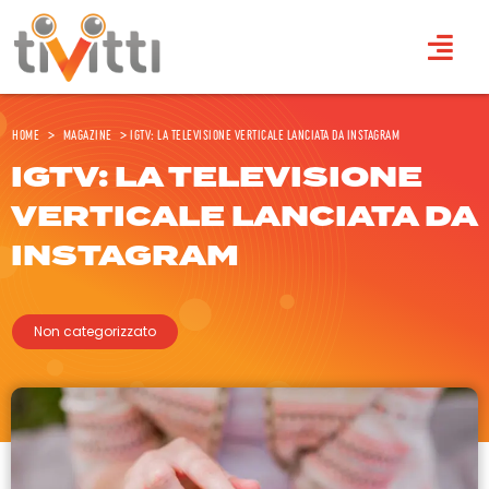
Home
>
Magazine
>
IGTV: la televisione verticale lanciata da Instagram
IGTV: LA TELEVISIONE
VERTICALE LANCIATA DA
INSTAGRAM
Non categorizzato