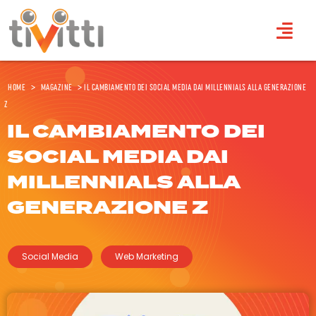
Home
>
Magazine
>
Il cambiamento dei social media dai Millennials alla Generazione
Z
IL CAMBIAMENTO DEI
SOCIAL MEDIA DAI
MILLENNIALS ALLA
GENERAZIONE Z
Social Media
Web Marketing