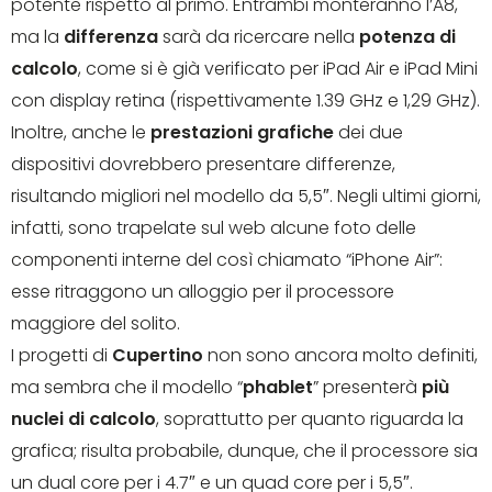
potente rispetto al primo. Entrambi monteranno l’A8,
ma la
differenza
sarà da ricercare nella
potenza di
calcolo
, come si è già verificato per iPad Air e iPad Mini
con display retina (rispettivamente 1.39 GHz e 1,29 GHz).
Inoltre, anche le
prestazioni grafiche
dei due
dispositivi dovrebbero presentare differenze,
risultando migliori nel modello da 5,5″. Negli ultimi giorni,
infatti, sono trapelate sul web alcune foto delle
componenti interne del così chiamato “iPhone Air”:
esse ritraggono un alloggio per il processore
maggiore del solito.
I progetti di
Cupertino
non sono ancora molto definiti,
ma sembra che il modello “
phablet
” presenterà
più
nuclei di calcolo
, soprattutto per quanto riguarda la
grafica; risulta probabile, dunque, che il processore sia
un dual core per i 4.7″ e un quad core per i 5,5″.