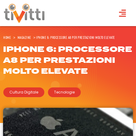
Home
>
Magazine
>
iPhone 6: processore A8 per prestazioni molto elevate
IPHONE 6: PROCESSORE
A8 PER PRESTAZIONI
MOLTO ELEVATE
Cultura Digitale
Tecnologie