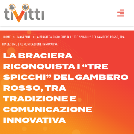
Home
>
Magazine
>
La Braciera riconquista i “Tre Spicchi” del Gambero rosso, tra
tradizione e comunicazione innovativa
LA BRACIERA
RICONQUISTA I “TRE
SPICCHI” DEL GAMBERO
ROSSO, TRA
TRADIZIONE E
COMUNICAZIONE
INNOVATIVA