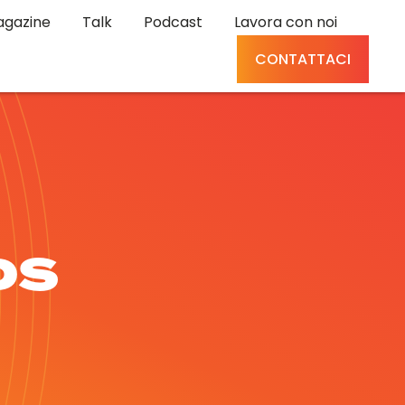
gazine
Talk
Podcast
Lavora con noi
CONTATTACI
DS