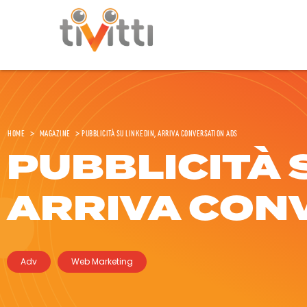
Home
>
Magazine
>
Pubblicità su LinkedIn, arriva Conversation Ads
PUBBLICITÀ 
ARRIVA CON
Adv
Web Marketing