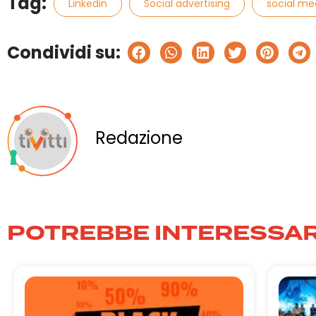
Tag:
Linkedin
Social advertising
social me
Condividi su:
Redazione
POTREBBE INTERESSAR