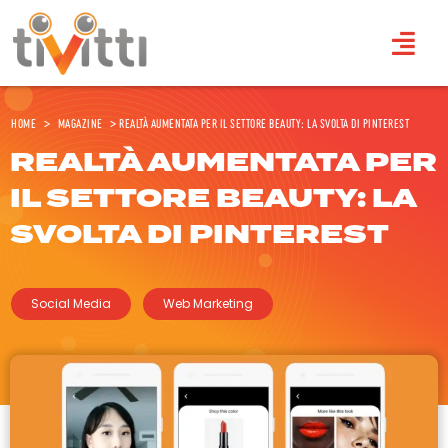
Home
>
Magazine
>
Realtà aumentata per il settore beauty: la svolta di Pinterest
REALTÀ AUMENTATA PER
IL SETTORE BEAUTY: LA
SVOLTA DI PINTEREST
Social Media
Web Marketing