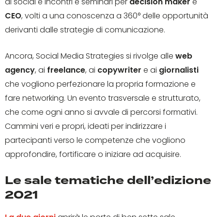
ai social e incontri e seminari per
decision maker
e
CEO
, volti a una conoscenza a 360° delle opportunità
derivanti dalle strategie di comunicazione.
Ancora, Social Media Strategies si rivolge alle
web
agency
, ai
freelance
, ai
copywriter
e ai
giornalisti
che vogliono perfezionare la propria formazione e
fare networking. Un evento trasversale e strutturato,
che come ogni anno si avvale di percorsi formativi.
Cammini veri e propri, ideati per indirizzare i
partecipanti verso le competenze che vogliono
approfondire, fortificare o iniziare ad acquisire.
Le sale tematiche dell’edizione
2021