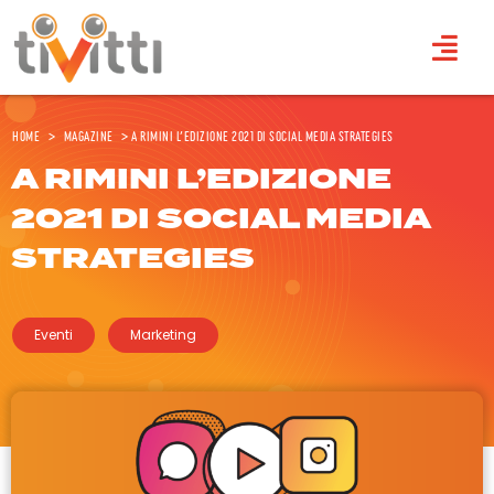
Home
>
Magazine
>
A Rimini l’edizione 2021 di Social Media Strategies
A RIMINI L’EDIZIONE
2021 DI SOCIAL MEDIA
STRATEGIES
Eventi
Marketing