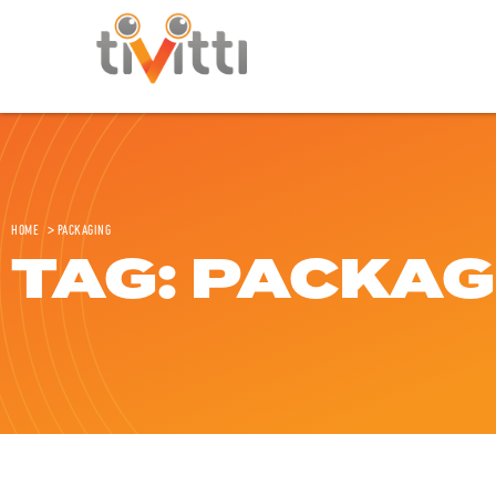
Home
>
Packaging
TAG: PACKAG