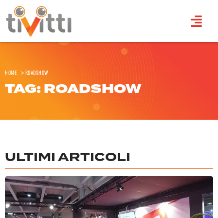
Home
>
roadshow
TAG: ROADSHOW
ULTIMI ARTICOLI