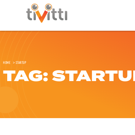
Home
>
startup
TAG: STARTU