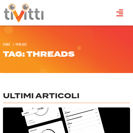
Home
>
threads
TAG: THREADS
ULTIMI ARTICOLI