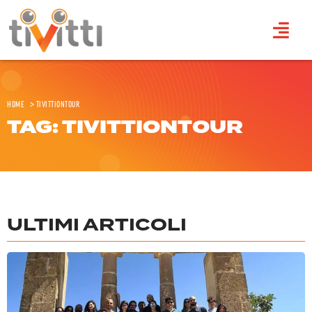
Home
>
TivittiOnTour
TAG: TIVITTIONTOUR
ULTIMI ARTICOLI