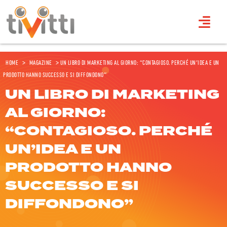
Home
>
Magazine
>
Un libro di marketing al giorno: “Contagioso. Perché un’idea e un
prodotto hanno successo e si diffondono”
UN LIBRO DI MARKETING
AL GIORNO:
“CONTAGIOSO. PERCHÉ
UN’IDEA E UN
PRODOTTO HANNO
SUCCESSO E SI
DIFFONDONO”