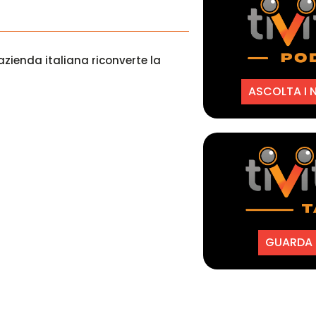
zienda italiana riconverte la
ASCOLTA I 
GUARDA I