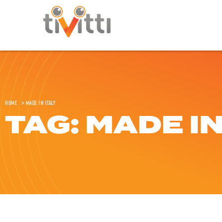
Home
>
Made in Italy
TAG: MADE IN