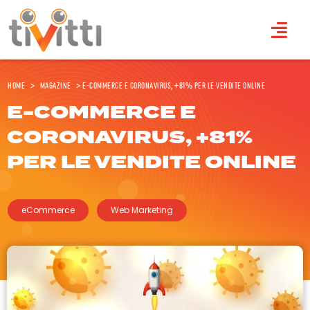
Home
>
Magazine
>
E-commerce e Coronavirus, +81% per le vendite online
E-COMMERCE E
CORONAVIRUS, +81%
PER LE VENDITE ONLINE
eCommerce
Web Marketing