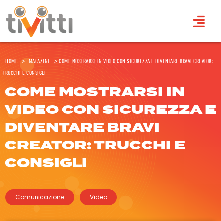
Home
>
Magazine
>
Come mostrarsi in video con sicurezza e diventare bravi creator:
trucchi e consigli
COME MOSTRARSI IN
VIDEO CON SICUREZZA E
DIVENTARE BRAVI
CREATOR: TRUCCHI E
CONSIGLI
Comunicazione
Video