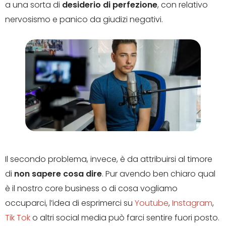
a una sorta di
desiderio di perfezione
, con relativo
nervosismo e panico da giudizi negativi.
Il secondo problema, invece, è da attribuirsi al timore
di
non sapere cosa dire
. Pur avendo ben chiaro qual
è il nostro core business o di cosa vogliamo
occuparci, l’idea di esprimerci su
Youtube
,
Instagram
,
Tik Tok
o altri social media può farci sentire fuori posto.