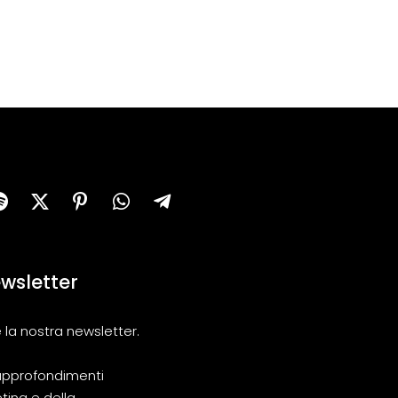
newsletter
 la nostra newsletter.
i approfondimenti
ting e della