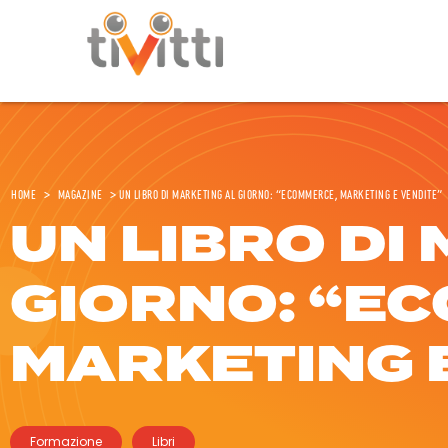
Home
>
Magazine
>
Un libro di marketing al giorno: “Ecommerce, Marketing e Vendite”
UN LIBRO DI
GIORNO: “E
MARKETING 
Formazione
Libri