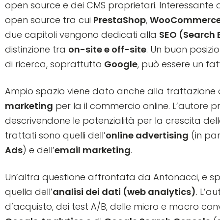
open source e dei CMS proprietari. Interessante 
open source tra cui
PrestaShop
,
WooCommerc
due capitoli vengono dedicati alla
SEO (Search 
distinzione tra
on-site e off-site
. Un buon posiz
di ricerca, soprattutto
Google
, può essere un fa
Ampio spazio viene dato anche alla trattazione d
marketing
per la il commercio online. L’autore p
descrivendone le potenzialità per la crescita delle
trattati sono quelli dell’
online advertising
(in par
Ads
) e dell’
email marketing
.
Un’altra questione affrontata da Antonacci, e s
quella dell’
analisi dei dati (web analytics)
. L’a
d’acquisto, dei test A/B, delle micro e macro conv