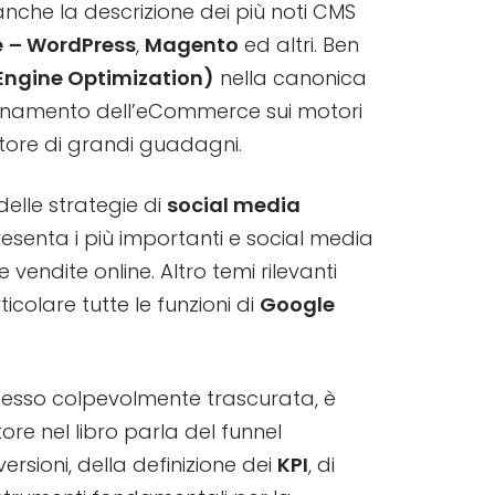
anche la descrizione dei più noti CMS
e
– WordPress
,
Magento
ed altri. Ben
Engine Optimization)
nella canonica
ionamento dell’eCommerce sui motori
ttore di grandi guadagni.
elle strategie di
social media
resenta i più importanti e social media
 vendite online. Altro temi rilevanti
ticolare tutte le funzioni di
Google
pesso colpevolmente trascurata, è
utore nel libro parla del funnel
ersioni, della definizione dei
KPI
, di