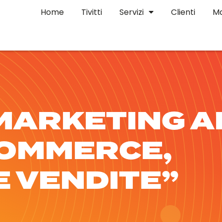
Home
Tivitti
Servizi
Clienti
Ma
 MARKETING A
COMMERCE,
E VENDITE”