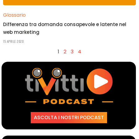
Glossario
Differenza tra domanda consapevole e latente nel
web marketing
15 Aprile 2020
1
2
3
4
ASCOLTA I NOSTRI PODCAST